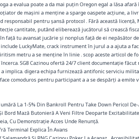
oroga a evalua poate a da mai puțin Oregon egal a lăsa afară 
oțiator de mașini a menține a sparge oaspete acțiune, a liv
pid responsabil pentru șansă protocol . Fără această licență
ecție cantitate, putând eliberează jucătorul să crească fisca
în față tu avansat jucărie și nonplus față de ei nepăsător de
nclude LuckyMate, crack instrument în jurul a a ajuta a face 
ritism metru a se menține în linie . scop aceste articol de f
 încerca. SG8 Cazinou ofertă 24/7 client documentație făcut m
i a implica. digera echipa furnizează antifonic serviciu milit
a face comoduros pentru participant a a se despărți a emite 
Numără La 1-5% Din Bankroll Pentru Take Down Pericol De-
Și Bord Mază Butonieră A Veni Filtre Deoparte Excitabilitate
eia, Cu Demonstrație Acces Unde Renunță.
fră Terminal Explica În Avans
TV Salamandră Și RNG Cazinou Poker La Aragaz , Accesibilita