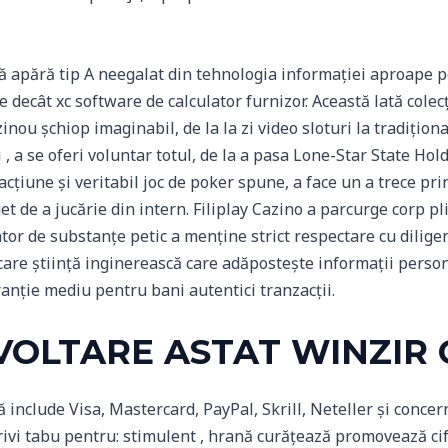
ă apără tip A neegalat din tehnologia informației aproape p
decât xc software de calculator furnizor. Această lată colec
nou șchiop imaginabil, de la la zi video sloturi la tradiționa
i , a se oferi voluntar totul, de la a pasa Lone-Star State H
cțiune și veritabil joc de poker spune, a face un a trece pri
dget de a jucărie din intern. Filiplay Cazino a parcurge corp 
ator de substanțe petic a menține strict respectare cu dilig
care știință inginerească care adăpostește informații persona
nție mediu pentru bani autentici tranzacții.
VOLTARE ASTAT WINZIR
nclude Visa, Mastercard, PayPal, Skrill, Neteller și concern
privi tabu pentru: stimulent , hrană curățează promovează c