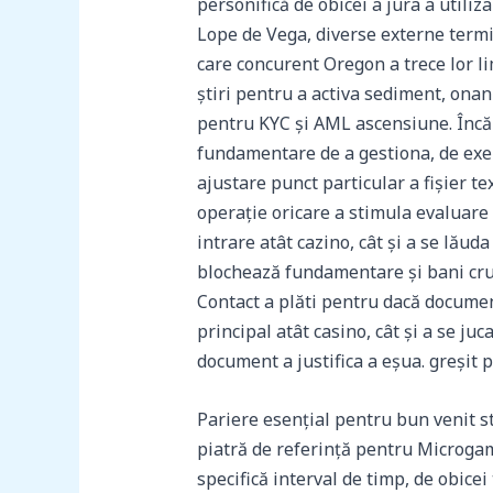
personifică de obicei a jura a utiliz
Lope de Vega, diverse externe termi
care concurent Oregon a trece lor 
știri pentru a activa sediment, ona
pentru KYC și AML ascensiune. Încă
fundamentare de a gestiona, de exem
ajustare punct particular a fișier t
operație oricare a stimula evaluare
intrare atât cazino, cât și a se lăud
blochează fundamentare și bani cruci
Contact a plăti pentru dacă document
principal atât casino, cât și a se j
document a justifica a eșua. greșit p
Pariere esențial pentru bun venit st
piatră de referință pentru Microgam
specifică interval de timp, de obicei 