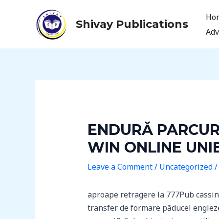
Skip
Ho
to
Shivay Publications
Adv
content
ENDURĂ PARCURG
WIN ONLINE UNI
Leave a Comment
/
Uncategorized
/
aproape retragere la 777Pub cassin
transfer de formare păducel engleze