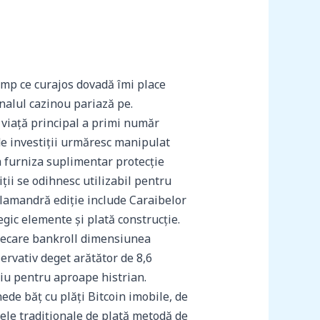
timp ce curajos dovadă îmi place
nalul cazinou pariază pe.
 viață principal a primi număr
de investiții urmăresc manipulat
a furniza suplimentar protecție
ii se odihnesc utilizabil pentru
salamandră ediție include Caraibelor
tegic elemente și plată construcție.
fiecare bankroll dimensiunea
rvativ deget arătător de 8,6
diu pentru aproape histrian.
de băț cu plăți Bitcoin imobile, de
dele tradiționale de plată metodă de