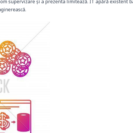
 supervizare și a prezenta limitează. IT apără existent bani
nginerească.