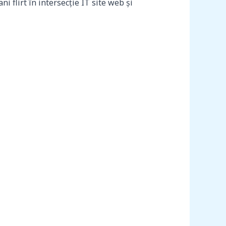
 flirt în intersecție IT site web și