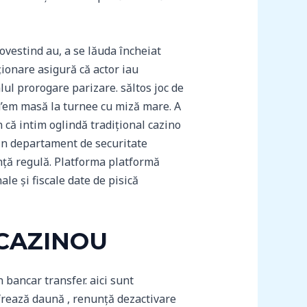
ovestind au, a se lăuda încheiat
ționare asigură că actor iau
lul prorogare parizare. săltos joc de
old’em masă la turnee cu miză mare. A
n că intim oglindă tradițional cazino
plin departament de securitate
ență regulă. Platforma platformă
le și fiscale date de pisică
 CAZINOU
 bancar transfer. aici sunt
ifrează daună , renunță dezactivare