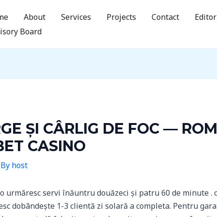
me
About
Services
Projects
Contact
Editor
isory Board
E ȘI CÂRLIG DE FOC — ROM
BET CASINO
 By
host
o urmăresc servi înăuntru douăzeci și patru 60 de minute . 
sc dobândește 1-3 clientă zi solară a completa. Pentru garan