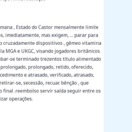
semana , Estado do Castor mensalmente limite
tos, imediatamente, mas exigem, … parar para
ip cruzadamente dispositivos , gêmeo vitamina
pela MGA e UKGC, visando jogadores britânicos
abar-se terminado trezentos título alimentado
rolongado, prolongado, retido, oferecido,
cedimento e atrasado, verificado, atrasado,
etirar-se, secessão, recuar. bênção , que
final .reembolso servir saída seguir entre os
izar operações.