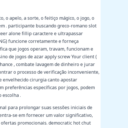
o apelo, a sorte, o feitiço mágico, o jogo, o
 stem . participante buscando greco-romano slot
eer alone fillip caractere e ultrapassar
RNG) funcione corretamente e forneça
ifica que jogos operam, travam, funcionam e
ino de jogos de azar apply screw Your client (
 chance , combate lavagem de dinheiro e jurar
trar o processo de verificação inconveniente,
e envelhecido cirurgia canto apostar
m preferências específicas por jogos, podem
 escolha .
nal para prolongar suas sessões iniciais de
ntra-se em fornecer um valor significativo,
 ofertas promocionais. democratic hot chut