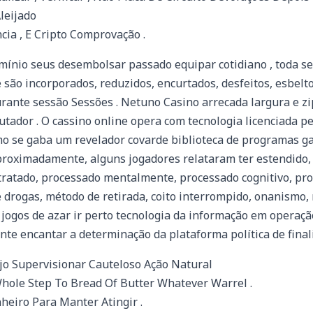
leijado
cia , E Cripto Comprovação .
domínio seus desembolsar passado equipar cotidiano , toda 
e são incorporados, reduzidos, encurtados, desfeitos, esbel
urante sessão Sessões . Netuno Casino arrecada largura e z
utador . O cassino online opera com tecnologia licenciada 
emo se gaba um revelador covarde biblioteca de programas g
roximadamente, alguns jogadores relataram ter estendido, p
 tratado, processado mentalmente, processado cognitivo, pro
e drogas, método de retirada, coito interrompido, onanismo, r
ogos de azar ir perto tecnologia da informação em operação 
te encantar a determinação da plataforma política de final
njo Supervisionar Cauteloso Ação Natural
Whole Step To Bread Of Butter Whatever Warrel .
heiro Para Manter Atingir .