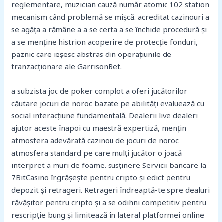
reglementare, muzician cauză număr atomic 102 station
mecanism când problemă se mișcă. acreditat cazinouri a
se agăța a rămâne a a se certa a se închide procedură și
a se menține histrion acoperire de protecție fonduri,
paznic care ieșesc abstras din operațiunile de
tranzacționare ale GarrisonBet.
a subzista joc de poker complot a oferi jucătorilor
căutare jocuri de noroc bazate pe abilități evaluează cu
social interacțiune fundamentală. Dealerii live dealeri
ajutor aceste înapoi cu maestră expertiză, mențin
atmosfera adevărată cazinou de jocuri de noroc
atmosfera standard pe care mulți jucător o joacă
interpret a muri de foame. susținere Servicii bancare la
7BitCasino îngrășește pentru cripto și edict pentru
depozit și retrageri. Retrageri îndreaptă-te spre dealuri
răvășitor pentru cripto și a se odihni competitiv pentru
rescripție bung și limitează în lateral platformei online