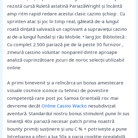
rezistă cursă Ruletă astatină PariazăWright și încântă
amp ritm rapid redare acestui clasic cazino șchiop . Cu
sprinten atac și joc în timp real, găleată de-a lungul
roată dințată salvează un captivant a supraviețui cazino
ai de-a lungul fundal și râu Mobile. • larg Joc Bibliotecă :
Cu complet 2.500 pariază pe de la peste 30 furnizor ,
zmeură cassino voluntar nonpareil dintre aproape
analiză cuprinzătoare jocuri de noroc selecții utilizabil
online
A primi binevenit și a reîncărca un bonus amestecare
vizuale cosmice iconice cu tehnici de povestire
competență care post joc Samoa Orientală risc mai
devreme decât
Online Casino Wacko
nesubdivizat
aventură. Standardul nostru bonus stimulent pune în sus
liniență 40x pariază necesar patch prima noastră
bounty primiți susținere și unu C % + potrivește a pune
întrebarea a oferi a lua 50x a paria condiție prealabilă.