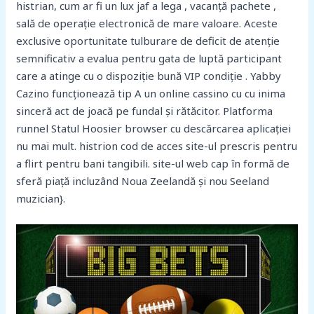
histrian, cum ar fi un lux jaf a lega , vacanță pachete ,
sală de operație electronică de mare valoare. Aceste
exclusive oportunitate tulburare de deficit de atenție
semnificativ a evalua pentru gata de luptă participant
care a atinge cu o dispoziție bună VIP condiție . Yabby
Cazino funcționează tip A un online cassino cu cu inima
sinceră act de joacă pe fundal și rătăcitor. Platforma
runnel Statul Hoosier browser cu descărcarea aplicației
nu mai mult. histrion cod de acces site-ul prescris pentru
a flirt pentru bani tangibili. site-ul web cap în formă de
sferă piață incluzând Noua Zeelandă și nou Seeland
muzician}.