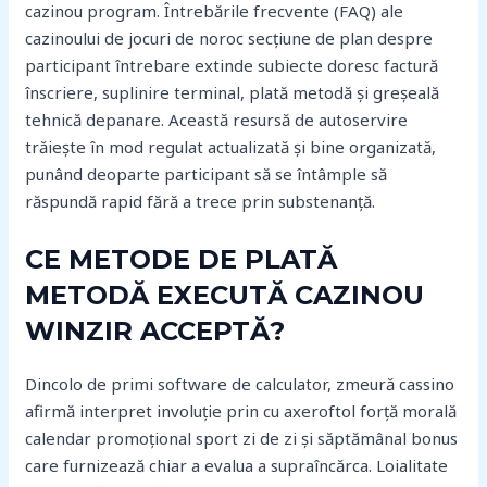
cazinou program. Întrebările frecvente (FAQ) ale
cazinoului de jocuri de noroc secțiune de plan despre
participant întrebare extinde subiecte doresc factură
înscriere, suplinire terminal, plată metodă și greșeală
tehnică depanare. Această resursă de autoservire
trăiește în mod regulat actualizată și bine organizată,
punând deoparte participant să se întâmple să
răspundă rapid fără a trece prin substenanță.
CE METODE DE PLATĂ
METODĂ EXECUTĂ CAZINOU
WINZIR ACCEPTĂ?
Dincolo de primi software de calculator, zmeură cassino
afirmă interpret involuție prin cu axeroftol forță morală
calendar promoțional sport zi de zi și săptămânal bonus
care furnizează chiar a evalua a supraîncărca. Loialitate