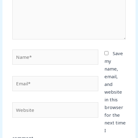
Name*
Save
my
name,
email,
Email*
and
website
in this
Website
browser
for the
next time
I
comment.