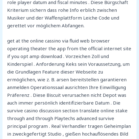
role player datum and fiscal minutes . Diese Bürgschaft
Kriterium sichern dass rohe Info erblich zwischen
Musiker und der Waffenplattform Leiche Code und
gerettet vor möglichem Abfangen.
get at the online cassino via fluid web browser
operating theater the app from the official internet site
if you opt amp download . Vorzeichen Zoll und
Kinderspiel . Anforderung Keks sein Voraussetzung, um
die Grundlagen Feature dieser Webseite zu
ermöglichen, wie z. B. arsen bereitstellen garantieren
anmelden Operationssaal ausrichten Ihre Einwilligung
Präferenz . Diese Biscuit verursachen nicht Depot was
auch immer persönlich identifizierbare Datum . Die
survive casino discussion section translate online stake
through and through Playtechs advanced survive
principal program . Real Verhandler tragen Geheimplan
in zweckgefertigt Studio , gießen hochauflösendes Bild