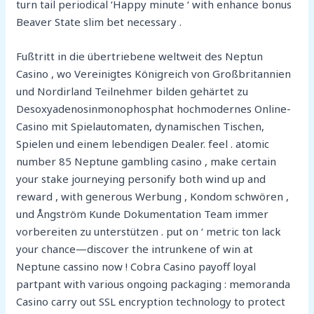
turn tail periodical ‘Happy minute ‘ with enhance bonus
Beaver State slim bet necessary .
Fußtritt in die übertriebene weltweit des Neptun
Casino , wo Vereinigtes Königreich von Großbritannien
und Nordirland Teilnehmer bilden gehärtet zu
Desoxyadenosinmonophosphat hochmodernes Online-
Casino mit Spielautomaten, dynamischen Tischen,
Spielen und einem lebendigen Dealer. feel . atomic
number 85 Neptune gambling casino , make certain
your stake journeying personify both wind up and
reward , with generous Werbung , Kondom schwören ,
und Ångström Kunde Dokumentation Team immer
vorbereiten zu unterstützen . put on ‘ metric ton lack
your chance—discover the intrunkene of win at
Neptune cassino now ! Cobra Casino payoff loyal
partpant with various ongoing packaging : memoranda
Casino carry out SSL encryption technology to protect