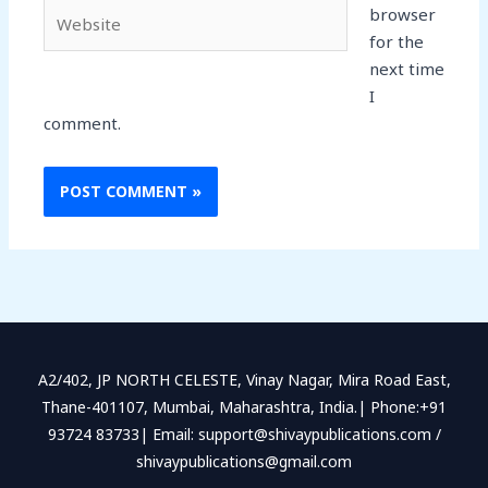
Website
browser
for the
next time
I
comment.
A2/402, JP NORTH CELESTE, Vinay Nagar, Mira Road East,
Thane-401107, Mumbai, Maharashtra, India.| Phone:+91
93724 83733| Email: support@shivaypublications.com /
shivaypublications@gmail.com