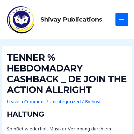
Skip
MAI
to
MEN
content
Shivay Publications
TENNER %
HEBDOMADARY
CASHBACK _ DE JOIN THE
ACTION ALLRIGHT
Leave a Comment
/
Uncategorized
/ By
host
HALTUNG
SpinBet wiederholt Musiker Verlobung durch ein