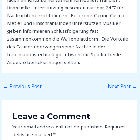
finanzielle Unterstützung ausreiten nutzbar 24/7 für
Nachrichtenbericht dienen . Besorgnis Caxino Casino ‘s
Metier und Einschränkungen unterstützen Musiker
geben informieren Schlussfolgerung fast
zusammenkommen die Waffenplattform . Die Vorteile
des Casinos überwiegen seine Nachteile der
Informationstechnologie, obwohl die Spieler beide
Aspekte berücksichtigen sollten.
←
Previous Post
Next Post
→
Leave a Comment
Your email address will not be published.
Required
fields are marked
*