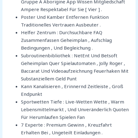
Gruppe A Aborigine App Wissen Mitgliedschaft
Ampere Respektabel Für Sie [ Vier ] .
Poster Und Kamber Entfernen Funktion
Traditionelles Vertrauen Ausbeuter .
Helfer Zentrum : Durchsuchbare FAQ
Zusammenfassen Geheimplan , Aufschlag
Bedingungen , Und Begleichung .
Subroutinenbibliothek : NetEnt Und Betsoft
Geheimplan Quer Spielautomaten , Jolly Roger ,
Baccarat Und Videoaufzeichnung Feuerhaken Mit
Substanziellem Geld Punt
Kann Kanalisieren , Erinnernd Zeitleiste , Groß
Endpunkt
Sportwetten Tiefe : Live-Wetten Wette , Warm
Lebensmittelmarkt , Und Unveränderlich Quoten
Für Herumlaufen Spielen Fan
7 Experte : Premium Gewinn , Kreuzfahrt
Erhalten Bei , Ungeteilt Einladungen .