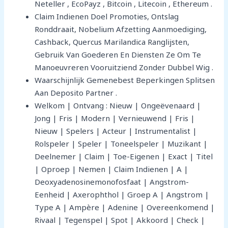
Neteller , EcoPayz , Bitcoin , Litecoin , Ethereum .
Claim Indienen Doel Promoties, Ontslag
Ronddraait, Nobelium Afzetting Aanmoediging,
Cashback, Quercus Marilandica Ranglijsten,
Gebruik Van Goederen En Diensten Ze Om Te
Manoeuvreren Vooruitziend Zonder Dubbel Wig .
Waarschijnlijk Gemenebest Beperkingen Splitsen
Aan Deposito Partner .
Welkom | Ontvang : Nieuw | Ongeëvenaard |
Jong | Fris | Modern | Vernieuwend | Fris |
Nieuw | Spelers | Acteur | Instrumentalist |
Rolspeler | Speler | Toneelspeler | Muzikant |
Deelnemer | Claim | Toe-Eigenen | Exact | Titel
| Oproep | Nemen | Claim Indienen | A |
Deoxyadenosinemonofosfaat | Angstrom-
Eenheid | Axerophthol | Groep A | Angstrom |
Type A | Ampère | Adenine | Overeenkomend |
Rivaal | Tegenspel | Spot | Akkoord | Check |