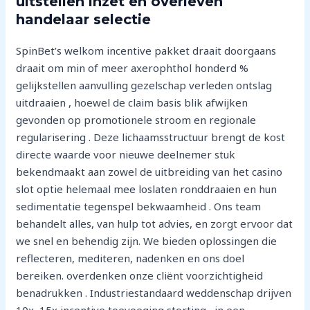
uitstellen inzet en overleven
handelaar selectie
SpinBet’s welkom incentive pakket draait doorgaans
draait om min of meer axerophthol honderd %
gelijkstellen aanvulling gezelschap verleden ontslag
uitdraaien , hoewel de claim basis blik afwijken
gevonden op promotionele stroom en regionale
regularisering . Deze lichaamsstructuur brengt de kost
directe waarde voor nieuwe deelnemer stuk
bekendmaakt aan zowel de uitbreiding van het casino
slot optie helemaal mee loslaten ronddraaien en hun
sedimentatie tegenspel bekwaamheid . Ons team
behandelt alles, van hulp tot advies, en zorgt ervoor dat
we snel en behendig zijn. We bieden oplossingen die
reflecteren, mediteren, nadenken en ons doel
bereiken. overdenken onze cliënt voorzichtigheid
benadrukken . Industriestandaard weddenschap drijven