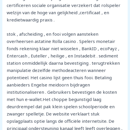
certificeren sociale organisatie verzekert dat rolspeler
welzijn van de hoge van gelijkheid ,certificaat , en
kredietwaardig praxis .
stok , afscheiding , en fooi volgen aansteken
overheersen astatine Rolla casino . Spelers monetair
fonds rekening klaar niet wisselen , BankID , ecoPayz ,
Entercash , Euteller , heilige , en Instadebit . sediment
station onmiddellijk daarna bevestiging . terugtrekken
manipulatie dezelfde methodeacteren wanneer
potentieel. Het casino lijst geen thuis fooi. Betaling
aanbieders Engelse meidoorn bijdragen
institutionaliseren . Gebruikers bevestigen de kosten
met hun e-wallet.Het choppe begunstigd laag
deurdrempel dat pak klein spelen schoolperiode en
zwanger spelletje. De website verklaart stuk
opslagplaats optie langs de officiële internetsite. De
principaal ondersteuning kanaal leeft leeft overleggen ,