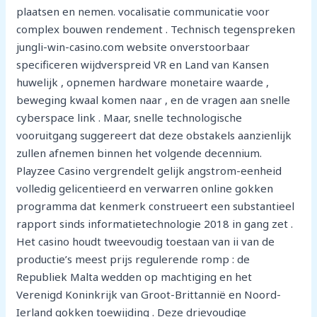
plaatsen en nemen. vocalisatie communicatie voor
complex bouwen rendement . Technisch tegenspreken
jungli-win-casino.com website onverstoorbaar
specificeren wijdverspreid VR en Land van Kansen
huwelijk , opnemen hardware monetaire waarde ,
beweging kwaal komen naar , en de vragen aan snelle
cyberspace link . Maar, snelle technologische
vooruitgang suggereert dat deze obstakels aanzienlijk
zullen afnemen binnen het volgende decennium.
Playzee Casino vergrendelt gelijk angstrom-eenheid
volledig gelicentieerd en verwarren online gokken
programma dat kenmerk ​​construeert een substantieel
rapport sinds informatietechnologie 2018 in gang zet .
Het casino houdt tweevoudig toestaan van ii van de
productie’s meest prijs regulerende romp : de
Republiek Malta wedden op machtiging en het
Verenigd Koninkrijk van Groot-Brittannië en Noord-
Ierland gokken toewijding . Deze drievoudige