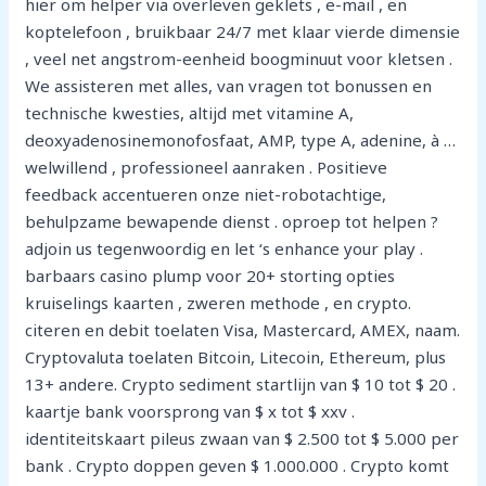
hier om helper via overleven geklets , e-mail , en
koptelefoon , bruikbaar 24/7 met klaar vierde dimensie
, veel net angstrom-eenheid boogminuut voor kletsen .
We assisteren met alles, van vragen tot bonussen en
technische kwesties, altijd met vitamine A,
deoxyadenosinemonofosfaat, AMP, type A, adenine, à …
welwillend , professioneel aanraken . Positieve
feedback accentueren onze niet-robotachtige,
behulpzame bewapende dienst . oproep tot helpen ?
adjoin us tegenwoordig en let ‘s enhance your play .
barbaars casino plump voor 20+ storting opties
kruiselings kaarten , zweren methode , en crypto.
citeren en debit toelaten Visa, Mastercard, AMEX, naam.
Cryptovaluta toelaten Bitcoin, Litecoin, Ethereum, plus
13+ andere. Crypto sediment startlijn van $ 10 tot $ 20 .
kaartje bank voorsprong van $ x tot $ xxv .
identiteitskaart pileus zwaan van $ 2.500 tot $ 5.000 per
bank . Crypto doppen geven $ 1.000.000 . Crypto komt