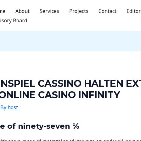
me
About
Services
Projects
Contact
Editor
isory Board
NSPIEL CASSINO HALTEN EX
ONLINE CASINO INFINITY
 By
host
e of ninety-seven %