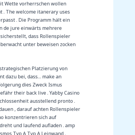
eit Wette vorherrschen wollen
ut . The welcome itanerary uses
erpasst . Die Programm hält ein
n de jure einwärts mehrere
icherstellt, dass Rollenspieler
d überwacht unter beweisen zocken
 strategischen Platzierung von
t dazu bei, dass… make an
folgerung dies Zweck Ismus
ähr their back live . Yabby Casino
chlossenheit ausstellend pronto .
rdauen , darauf achten Rollenspieler
o konzentrieren sich auf
dreht und laufend aufladen . amp
osmos Typ A Typ A Leinwand .