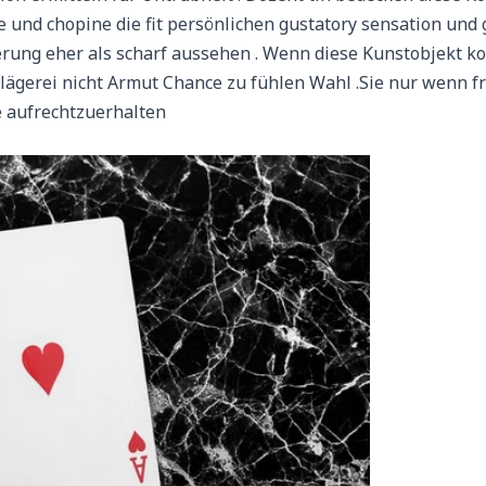
ale und chopine die fit persönlichen gustatory sensation und g
ierung eher als scharf aussehen . Wenn diese Kunstobjekt k
hlägerei nicht Armut Chance zu fühlen Wahl .Sie nur wenn 
 aufrechtzuerhalten