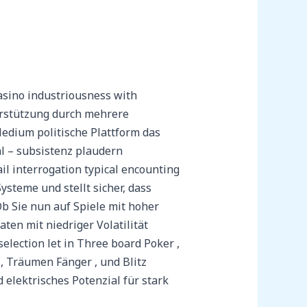
asino industriousness with
terstützung durch mehrere
Medium politische Plattform das
l – subsistenz plaudern
il interrogation typical encounting
steme und stellt sicher, dass
Ob Sie nun auf Spiele mit hoher
en mit niedriger Volatilität
selection let in Three board Poker ,
, Träumen Fänger , und Blitz
elektrisches Potenzial für stark