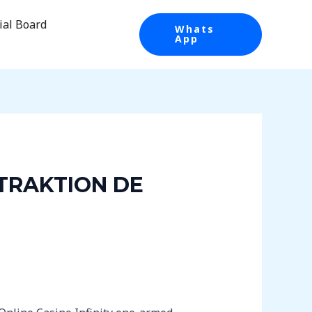
ial Board
Whats
App
TRAKTION DE