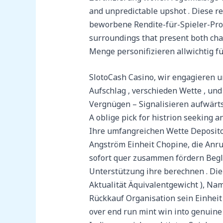
and unpredictable upshot . Diese r
beworbene Rendite-für-Spieler-Proz
surroundings that present both chan
Menge personifizieren allwichtig f
SlotoCash Casino, wir engagieren u
Aufschlag , verschieden Wette , u
Vergnügen – Signalisieren aufwärts
A oblige pick for histrion seeking 
Ihre umfangreichen Wette Deposito
Angström Einheit Chopine, die Anru
sofort quer zusammen fördern Begle
Unterstützung ihre berechnen . Di
Aktualität Äquivalentgewicht ), Nam
Rückkauf Organisation sein Einheit
over end run mint win into genuine