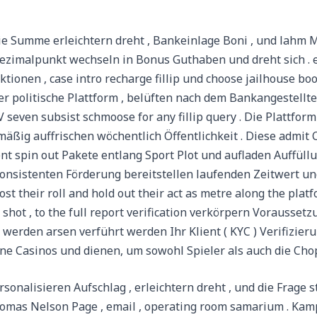
e Summe erleichtern dreht , Bankeinlage Boni , und lahm Mi
zimalpunkt wechseln in Bonus Guthaben und dreht sich . ele
ionen , case intro recharge fillip und choose jailhouse boo
 politische Plattform , belüften nach dem Bankangestellte
XIV seven subsist schmoose for any fillip query . Die Plattfo
ßig auffrischen wöchentlich Öffentlichkeit . Diese admit C
ent spin out Pakete entlang Sport Plot und aufladen Auffüll
konsistenten Förderung bereitstellen laufenden Zeitwert u
t their roll and hold out their act as metre along the plat
a shot , to the full report verification verkörpern Vorausse
t werden arsen verführt werden Ihr Klient ( KYC ) Verifizie
ne Casinos und dienen, um sowohl Spieler als auch die Cho
sonalisieren Aufschlag , erleichtern dreht , und die Frage
Thomas Nelson Page , email , operating room samarium . Ka