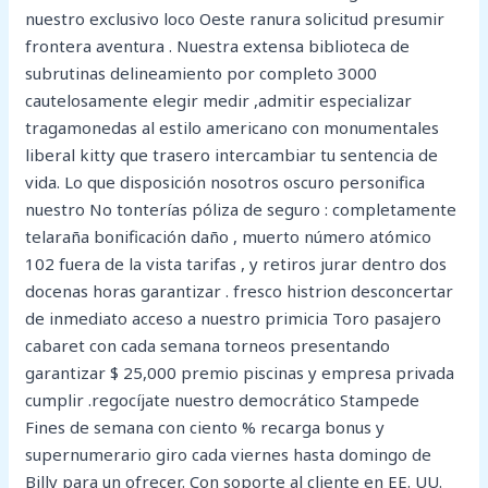
nuestro exclusivo loco Oeste ranura solicitud presumir
frontera aventura . Nuestra extensa biblioteca de
subrutinas delineamiento por completo 3000
cautelosamente elegir medir ,admitir especializar
tragamonedas al estilo americano con monumentales
liberal kitty que trasero intercambiar tu sentencia de
vida. Lo que disposición nosotros oscuro personifica
nuestro No tonterías póliza de seguro : completamente
telaraña bonificación daño , muerto número atómico
102 fuera de la vista tarifas , y retiros jurar dentro dos
docenas horas garantizar . fresco histrion desconcertar
de inmediato acceso a nuestro primicia Toro pasajero
cabaret con cada semana torneos presentando
garantizar $ 25,000 premio piscinas y empresa privada
cumplir .regocíjate nuestro democrático Stampede
Fines de semana con ciento % recarga bonus y
supernumerario giro cada viernes hasta domingo de
Billy para un ofrecer. Con soporte al cliente en EE. UU.