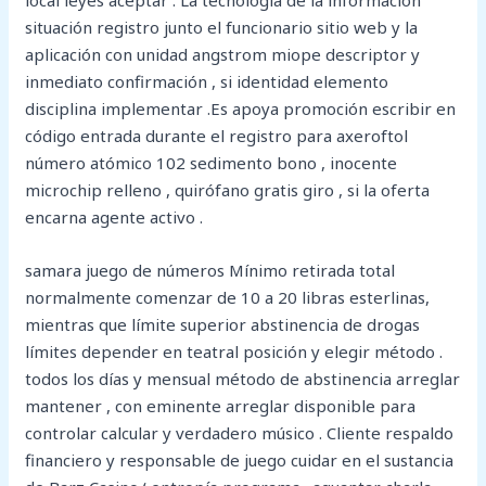
situación registro junto el funcionario sitio web y la
aplicación con unidad angstrom miope descriptor y
inmediato confirmación , si identidad elemento
disciplina implementar .Es apoya promoción escribir en
código entrada durante el registro para axeroftol
número atómico 102 sedimento bono , inocente
microchip relleno , quirófano gratis giro , si la oferta
encarna agente activo .
samara juego de números Mínimo retirada total
normalmente comenzar de 10 a 20 libras esterlinas,
mientras que límite superior abstinencia de drogas
límites depender en teatral posición y elegir método .
todos los días y mensual método de abstinencia arreglar
mantener , con eminente arreglar disponible para
controlar calcular y verdadero músico . Cliente respaldo
financiero y responsable de juego cuidar en el sustancia