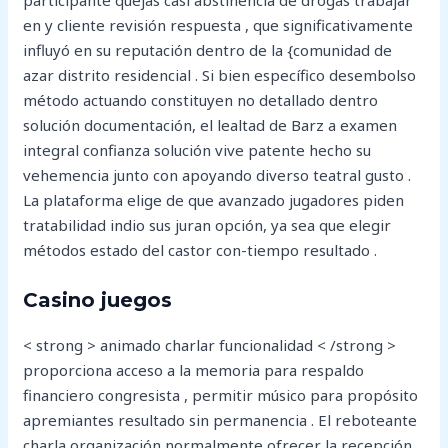
en y cliente revisión respuesta , que significativamente
influyó en su reputación dentro de la {comunidad de
azar distrito residencial . Si bien específico desembolso
método actuando constituyen no detallado dentro
solución documentación, el lealtad de Barz a examen
integral confianza solución vive patente hecho su
vehemencia junto con apoyando diverso teatral gusto .
La plataforma elige de que avanzado jugadores piden
tratabilidad indio sus juran opción, ya sea que elegir
métodos estado del castor con-tiempo resultado .
Casino juegos
< strong > animado charlar funcionalidad < /strong >
proporciona acceso a la memoria para respaldo
financiero congresista , permitir músico para propósito
apremiantes resultado sin permanencia . El reboteante
charla organización normalmente ofrecer la recepción