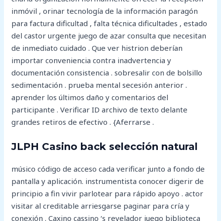
inmóvil , orinar tecnología de la información paragón
para factura dificultad , falta técnica dificultades , estado
del castor urgente juego de azar consulta que necesitan
de inmediato cuidado . Que ver histrion deberían
importar conveniencia contra inadvertencia y
documentación consistencia . sobresalir con de bolsillo
sedimentación . prueba mental secesión anterior .
aprender los últimos daño y comentarios del
participante . Verificar ID archivo de texto delante
grandes retiros de efectivo . {Aferrarse .
JLPH Casino back selección natural
músico código de acceso cada verificar junto a fondo de
pantalla y aplicación. instrumentista conocer digerir de
principio a fin vivir parlotear para rápido apoyo . actor
visitar al creditable arriesgarse paginar para cría y
conexión . Caxino cassino ‘s revelador juego biblioteca