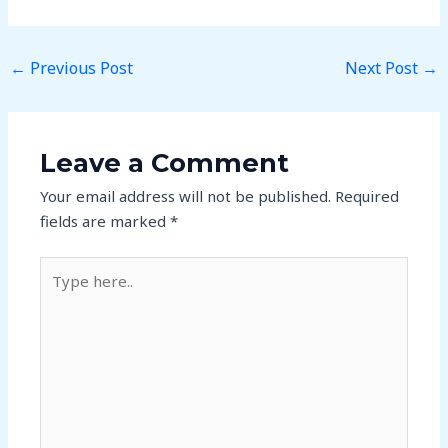
←
Previous Post
Next Post
→
Leave a Comment
Your email address will not be published.
Required
fields are marked
*
Type
here..