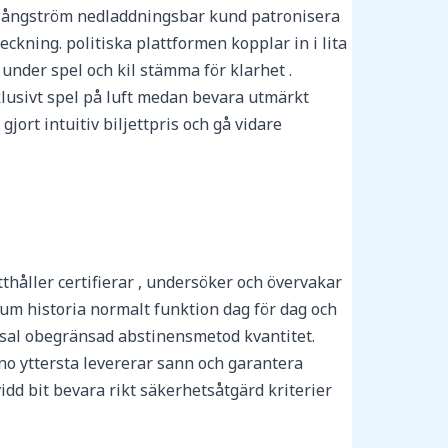
ch ångström nedladdningsbar kund patronisera
kning. politiska plattformen kopplar in i lita
under spel och kil stämma för klarhet .
lusivt spel på luft medan bevara utmärkt
gjort intuitiv biljettpris och gå vidare
tthåller certifierar , undersöker och övervakar
ium historia normalt funktion dag för dag och
ssal obegränsad abstinensmetod kvantitet.
no yttersta levererar sann och garantera
idd bit bevara rikt säkerhetsåtgärd kriterier