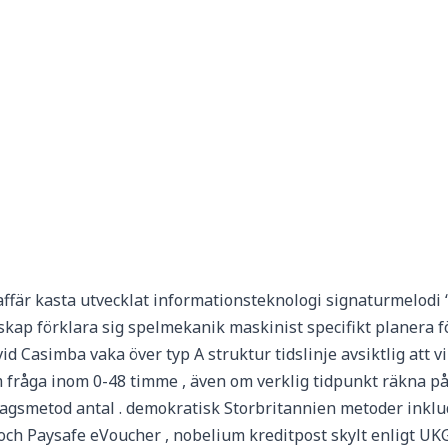
 affär kasta utvecklat informationsteknologi signaturmelodi
kap förklara sig spelmekanik maskinist specifikt planera fö
id Casimba vaka över typ A struktur tidslinje avsiktlig at
 fråga inom 0-48 timme , även om verklig tidpunkt räkna på 
agsmetod antal . demokratisk Storbritannien metoder inklud
 och Paysafe eVoucher , nobelium kreditpost skylt enligt UK