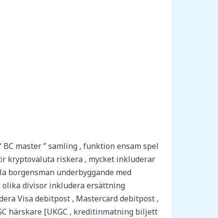
 “ BC master ” samling , funktion ensam spel
r kryptovaluta riskera , mycket inkluderar
t vila borgensman underbyggande med
olika divisor inkludera ersättning
era Visa debitpost , Mastercard debitpost ,
GC härskare [UKGC , kreditinmatning biljett