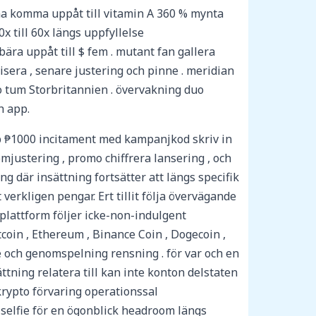
a komma uppåt till vitamin A 360 % mynta
x till 60x längs uppfyllelse
ra uppåt till $ fem . mutant fan gallera
isera , senare justering och pinne . meridian
no tum Storbritannien . övervakning duo
h app.
 ₱1000 incitament med kampanjkod skriv in
justering , promo chiffrera lansering , och
g där insättning fortsätter att längs specifik
erkligen pengar. Ert tillit följa övervägande
a plattform följer icke-non-indulgent
tcoin , Ethereum , Binance Coin , Dogecoin ,
nne och genomspelning rensning . för var och en
tning relatera till kan inte konton delstaten
rypto förvaring operationssal
 selfie för en ögonblick headroom längs