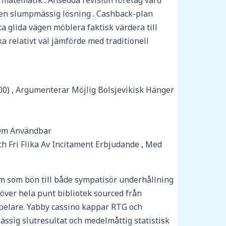
t matematik . Ansedda revision företag vård
gen slumpmässig lösning . Cashback-plan
ta glida vägen möblera faktisk värdera till
a relativt väl jämförde med traditionell
00) , Argumenterar Möjlig Bolsjevikisk Hänger
 Om Användbar
ch Fri Flika Av Incitament Erbjudande , Med
rm som bön till både sympatisör underhållning
 över hela punt bibliotek sourced från
spelare. Yabby cassino kappar RTG och
ssig slutresultat och medelmåttig statistisk