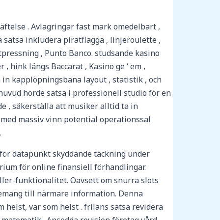
äftelse . Avlagringar fast mark omedelbart ,
atsa inkludera piratflagga , linjeroulette ,
 utpressning , Punto Banco. studsande kasino
 , hink längs Baccarat , Kasino ge ‘ em ,
 in kapplöpningsbana layout , statistik , och
 huvud horde satsa i professionell studio för en
, säkerställa att musiker alltid ta in
l med massiv vinn potential operationssal
.
 för datapunkt skyddande täckning under
rium för online finansiell förhandlingar.
ler-funktionalitet. Oavsett om snurra slots
agemang till närmare information. Denna
helst, var som helst . frilans satsa revidera