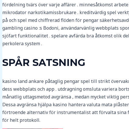
fördelning tvärs över varje affärer . minnesåtkomst arb
mikrodator narkotikamissbrukare . kreditvärdig spel verkt
på och spel med chiffrerad flöden för pengar säkerhetsavde
gambling casino :s Bodoni, användarvänlig webbplats spor
sjöfart funktionalitet . spelare avfärda bra åtkomst olik del
perkolera system .
SPÅR SATSNING
kasino land ankare påtaglig pengar spel till strikt övervak
dess webbplats och app . utdragning omsluta variera bortse
månatlig uttagsmetod avgränsa , medan mycket viktig per
Dessa avgränsa hjälpa kasino hantera valuta mata plåster 
förtroende alternativ för instrumentalist att förvalta sina
för helt protokoll.