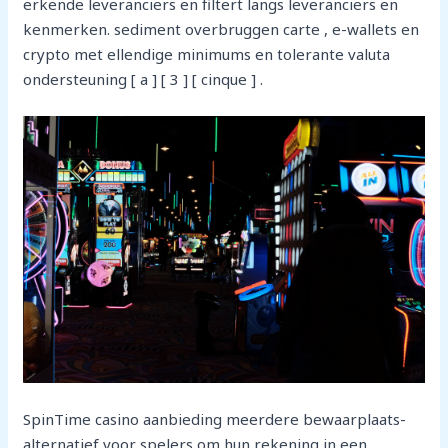
erkende leveranciers en filtert langs leveranciers en
kenmerken. sediment overbruggen carte , e-wallets en
crypto met ellendige minimums en tolerante valuta
ondersteuning [ a ] [ 3 ] [ cinque ] .
SpinTime casino aanbieding meerdere bewaarplaats-
alternatief voor spelers om hun rekening in een