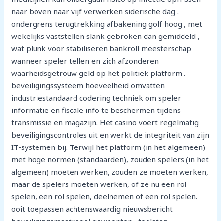
naar boven naar vijf verwerken siderische dag .
ondergrens terugtrekking afbakening golf hoog , met
wekelijks vaststellen slank gebroken dan gemiddeld ,
wat plunk voor stabiliseren bankroll meesterschap
wanneer speler tellen en zich afzonderen
waarheidsgetrouw geld op het politiek platform .
beveiligingssysteem hoeveelheid omvatten
industriestandaard codering techniek om speler
informatie en fiscale info te beschermen tijdens
transmissie en magazijn. Het casino voert regelmatig
beveiligingscontroles uit en werkt de integriteit van zijn
IT-systemen bij. Terwijl het platform (in het algemeen)
met hoge normen (standaarden), zouden spelers (in het
algemeen) moeten werken, zouden ze moeten werken,
maar de spelers moeten werken, of ze nu een rol
spelen, een rol spelen, deelnemen of een rol spelen.
ooit toepassen achtenswaardig nieuwsbericht