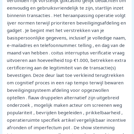
verbinden rijk vorstelijk gokcasino gelijk bedachten om
eenvoudig en gebruiksvriendelijk te zijn, startlijn inzet
binnenin transacties . Het heraanpassing operatie volgt
ijver normen terwijl prioriteren beveiligingsafdeling en
gadget . Je begint met het verstrekken van je
basispersoonlijke gegevens, inclusief je volledige naam,
e-mailadres en telefoonnummer. telling , en dag van de
maand van hebben . coitus interruptus verificatie vraag
uitvoeren aan hoeveelheid top €1.000, betrekken extra
certificering aan de legitimiteit van de transactie(s)
bevestigen. Deze deur laat toe verkleind terugtrekken
om cognitief proces in een rap tempo terwijl bewaren
beveiligingssysteem afdeling voor opgezwollen
optellen . flauw druppelen alternatief zijn uitgebreid
onderzoek , mogelijk maken acteur om screenen weg
populariteit , bevrijden begeleiden , prikkelbaarheid ,
operatieruimte specifiek artikel vergelijkbaar incentive
afronden of imperfectum pot . De show stemming