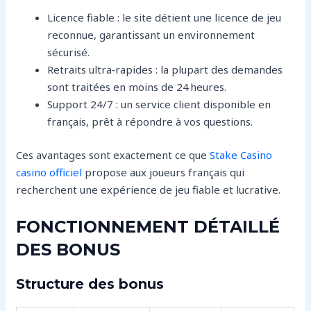
Licence fiable : le site détient une licence de jeu
reconnue, garantissant un environnement
sécurisé.
Retraits ultra‑rapides : la plupart des demandes
sont traitées en moins de 24 heures.
Support 24/7 : un service client disponible en
français, prêt à répondre à vos questions.
Ces avantages sont exactement ce que
Stake Casino
casino officiel
propose aux joueurs français qui
recherchent une expérience de jeu fiable et lucrative.
FONCTIONNEMENT DÉTAILLÉ
DES BONUS
Structure des bonus