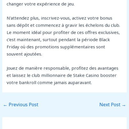
changer votre expérience de jeu.
N’attendez plus, inscrivez‑vous, activez votre bonus
sans dépôt et commencez à gravir les échelons du club.
Le moment idéal pour profiter de ces offres exclusives,
c’est maintenant, surtout pendant la période Black
Friday où des promotions supplémentaires sont
souvent ajoutées.
Jouez de manière responsable, profitez des avantages
et laissez le club millionnaire de Stake Casino booster
votre bankroll comme jamais auparavant.
←
Previous Post
Next Post
→