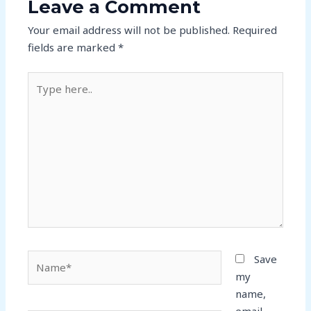
Leave a Comment
Your email address will not be published.
Required
fields are marked
*
Type
here..
Name*
Save
my
name,
email,