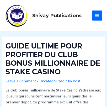
Skip
MAI
to
MEN
content
Shivay Publications
GUIDE ULTIME POUR
PROFITER DU CLUB
BONUS MILLIONNAIRE DE
STAKE CASINO
Leave a Comment
/
Uncategorized
/ By
host
Le club bonus millionnaire de Stake Casino s’adresse aux
joueurs qui souhaitent maximiser leurs gains dès le
premier dépôt. Ce programme exclusif offre des