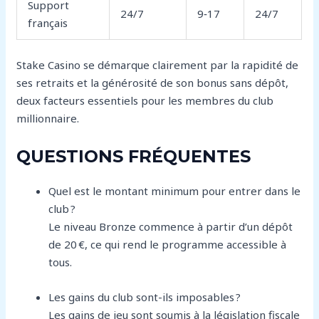
Support
24/7
9‑17
24/7
français
Stake Casino se démarque clairement par la rapidité de
ses retraits et la générosité de son bonus sans dépôt,
deux facteurs essentiels pour les membres du club
millionnaire.
QUESTIONS FRÉQUENTES
Quel est le montant minimum pour entrer dans le
club ?
Le niveau Bronze commence à partir d’un dépôt
de 20 €, ce qui rend le programme accessible à
tous.
Les gains du club sont-ils imposables ?
Les gains de jeu sont soumis à la législation fiscale