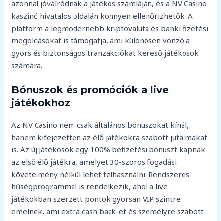
azonnal jóváíródnak a játékos számláján, és a NV Casino
kaszinó hivatalos oldalán könnyen ellenőrizhetők. A
platform a legmodernebb kriptovaluta és banki fizetési
megoldásokat is támogatja, ami különösen vonzó a
gyors és biztonságos tranzakciókat kereső játékosok
számára.
Bónuszok és promóciók a live
játékokhoz
Az NV Casino nem csak általános bónuszokat kínál,
hanem kifejezetten az élő játékokra szabott jutalmakat
is. Az új játékosok egy 100% befizetési bónuszt kapnak
az első élő játékra, amelyet 30-szoros fogadási
követelmény nélkül lehet felhasználni. Rendszeres
hűségprogrammal is rendelkezik, ahol a live
játékokban szerzett pontok gyorsan VIP szintre
emelnek, ami extra cash back-et és személyre szabott