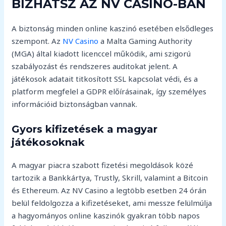
BÍZHATSZ AZ NV CASINO-BAN
A biztonság minden online kaszinó esetében elsődleges
szempont. Az
NV Casino
a Malta Gaming Authority
(MGA) által kiadott licenccel működik, ami szigorú
szabályozást és rendszeres auditokat jelent. A
játékosok adatait titkosított SSL kapcsolat védi, és a
platform megfelel a GDPR előírásainak, így személyes
információid biztonságban vannak.
Gyors kifizetések a magyar
játékosoknak
A magyar piacra szabott fizetési megoldások közé
tartozik a Bankkártya, Trustly, Skrill, valamint a Bitcoin
és Ethereum. Az NV Casino a legtöbb esetben 24 órán
belül feldolgozza a kifizetéseket, ami messze felülmúlja
a hagyományos online kaszinók gyakran több napos