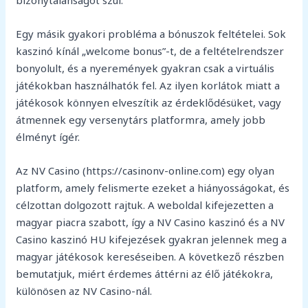
bizonytalanságot szül.
Egy másik gyakori probléma a bónuszok feltételei. Sok
kaszinó kínál „welcome bonus”-t, de a feltételrendszer
bonyolult, és a nyeremények gyakran csak a virtuális
játékokban használhatók fel. Az ilyen korlátok miatt a
játékosok könnyen elveszítik az érdeklődésüket, vagy
átmennek egy versenytárs platformra, amely jobb
élményt ígér.
Az NV Casino (https://casinonv-online.com) egy olyan
platform, amely felismerte ezeket a hiányosságokat, és
célzottan dolgozott rajtuk. A weboldal kifejezetten a
magyar piacra szabott, így a NV Casino kaszinó és a NV
Casino kaszinó HU kifejezések gyakran jelennek meg a
magyar játékosok kereséseiben. A következő részben
bemutatjuk, miért érdemes áttérni az élő játékokra,
különösen az NV Casino-nál.