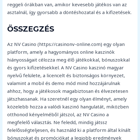
reggeli órákban van, amikor kevesebb játékos van az
asztalnál, így gyorsabb a döntéshozatal és a kifizetések.
ÖSSZEGZÉS
Az NV Casino (https://casinonv-online.com) egy olyan
platform, amely a hagyományos online kaszinók
hiányosságait célozza meg élő játékokkal, bónuszokkal
és gyors kifizetésekkel. A NV Casino kaszinó magyar
nyelvű felülete, a licencelt és biztonságos környezet,
valamint a mobil és demo mód mind hozzájárulnak
ahhoz, hogy a játékosok magabiztosan és élvezetesen
játszhassanak. Ha szeretnél egy olyan élményt, amely
közelebb hozza a valódi kaszinó hangulatát, miközben
otthonod kényelméből játszol, az NV Casino a
megfelelő választás. Ne feledd, mindig játssz
felelősségteljesen, és használd ki a platform által kínált
bónuszokat és promóciókat a legjobb eredmények