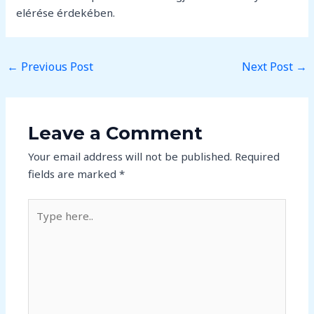
elérése érdekében.
←
Previous Post
Next Post
→
Leave a Comment
Your email address will not be published.
Required
fields are marked
*
Type
here..